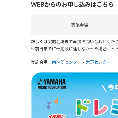
WEBからのお申し込みはこちら
新
日
時
:
実施会場
詳しくは実施会場まで直接お問い合わせくだ
※
前日までに一定数に達しなかった場合、イ
実施会場：
南林間センター
・
大野センター