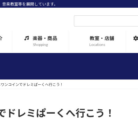
売、音楽教室等を展開しています。
検
索:
介
楽器・商品
教室・店舗
Shopping
Locations
はワンコインでドレミぱーくへ行こう！
でドレミぱーくへ行こう！