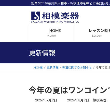
創業60年 神奈川県大和市・相模原市を中心に楽器販
コ
ナ
ン
ビ
テ
ゲ
ン
ー
HOME
レッスン紹
ツ
シ
Home
Lesson
へ
ョ
ス
ン
キ
に
更新情報
ッ
移
プ
動
HOME
更新情報
教室に関するお知らせ
今年の夏
今年の夏はワンコイン
最
2026年7月2日
2026年8月7日
相模楽器
終
更