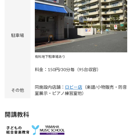
駐車場
有料地下駐車場あり
料金：150円/30分毎（95台収容）
同施設内店舗：
ロビー店
（楽譜/小物販売・防音
その他
室展示・ピアノ練習室他）
開講教科