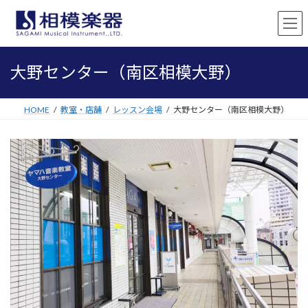
コ
ナ
ン
ビ
テ
ゲ
ン
ー
ツ
シ
大野センター（南区相模大野）
へ
ョ
ス
ン
キ
に
HOME
教室・店舗
レッスン会場
大野センター（南区相模大野）
ッ
移
プ
動