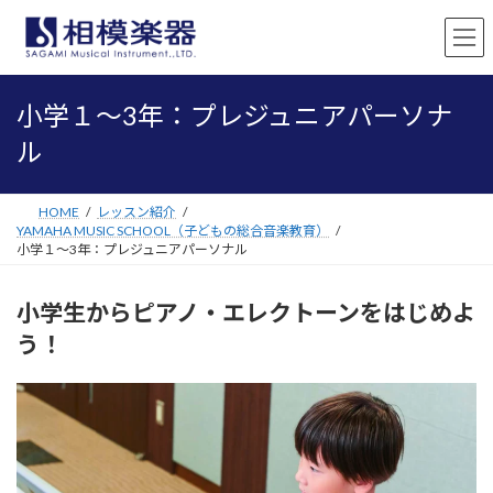
コ
ナ
ン
ビ
テ
ゲ
ン
ー
ツ
シ
小学１～3年：プレジュニアパーソナ
へ
ョ
ス
ン
ル
キ
に
ッ
移
プ
動
HOME
レッスン紹介
YAMAHA MUSIC SCHOOL（子どもの総合音楽教育）
小学１～3年：プレジュニアパーソナル
小学生からピアノ・エレクトーンをはじめよ
う！