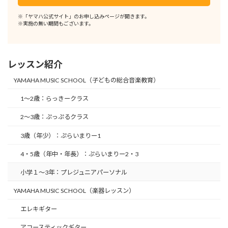
※「ヤマハ公式サイト」のお申し込みページが開きます。
※実施の無い期間もございます。
レッスン紹介
YAMAHA MUSIC SCHOOL（子どもの総合音楽教育）
1～2歳：らっきークラス
2～3歳：ぷっぷるクラス
3歳（年少）：ぷらいまりー1
4・5歳（年中・年長）：ぷらいまりー2・3
小学１～3年：プレジュニアパーソナル
YAMAHA MUSIC SCHOOL（楽器レッスン）
エレキギター
アコースティックギター