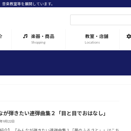
売、音楽教室等を展開しています。
検
索:
介
楽器・商品
教室・店舗
Shopping
Locations
なが弾きたい連弾曲集２「目と目でおはなし」
3年9月22日
紹介】 『みんなが弾きたい連弾曲集１「夢のふるさと」』はこち