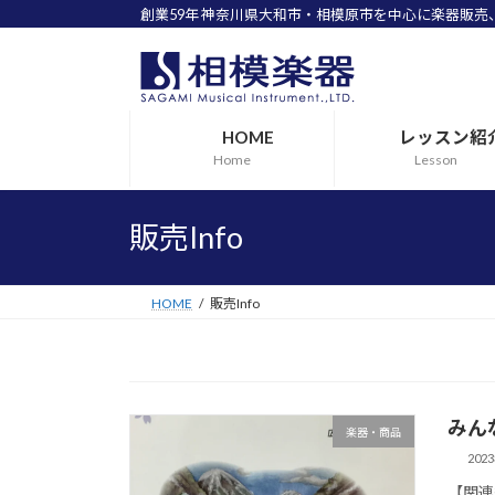
創業59年 神奈川県大和市・相模原市を中心に楽器販
コ
ナ
ン
ビ
テ
ゲ
ン
ー
HOME
レッスン紹
ツ
シ
Home
Lesson
へ
ョ
ス
ン
キ
に
販売Info
ッ
移
プ
動
HOME
販売Info
みん
楽器・商品
202
【関連