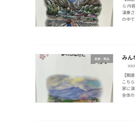
ら 内
演奏さ
の中で
みん
楽器・商品
202
【関連
こちら
家に演
全体の