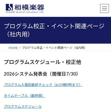
コ
ナ
ン
ビ
テ
ゲ
ン
ー
ツ
シ
プログラム校正・イベント関連ページ
へ
ョ
ス
ン
（社内用）
キ
に
ッ
移
プ
動
HOME
プログラム校正・イベント関連ページ（社内用）
プログラムスケジュール・校正他
2026システム発表会（開催日7/30）
プログラム入稿前最終チェック（6/19朝9時まで）
タイムテーブル（最終版）
プログラムスケジュール