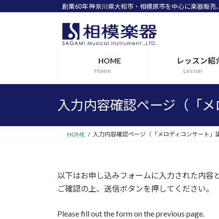
創業60年 神奈川県大和市・相模原市を中心に楽器販
コ
ナ
ン
ビ
テ
ゲ
ン
ー
HOME
レッスン紹
ツ
シ
Home
Lesson
へ
ョ
ス
ン
キ
に
入力内容確認ページ（「メ
ッ
移
プ
動
HOME
入力内容確認ページ（「メロディコンサート」
以下はお申し込みフォームに入力された内容
ご確認の上、送信ボタンを押してください。
Please fill out the form on the previous page.