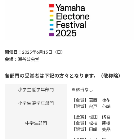
開催日：
2025年6月15日（日）
会場：
瀬谷公会堂
各部門の受賞者は下記の方々となります。（敬称略）
小学生 低学年部門
※該当なし
【金賞】
葛西 律花
小学生 高学年部門
【銀賞】
宍戸 心輔
【金賞】
松田 脩吾
中学生部門
【金賞】
松枝 蓮樹
【銀賞】
田崎 美晶