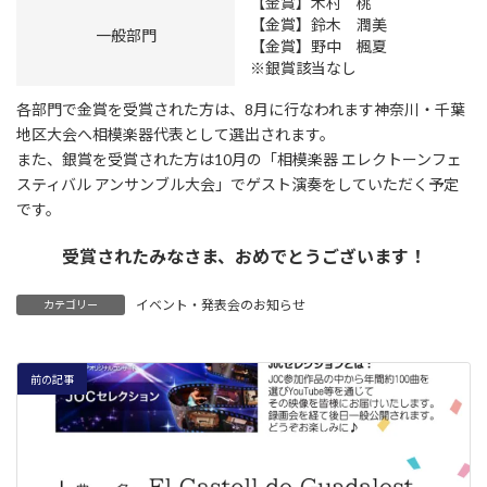
【金賞】
木村 桃
【金賞】
鈴木 潤美
一般部門
【金賞】
野中 楓夏
※銀賞該当なし
各部門で金賞を受賞された方は、8月に行なわれます神奈川・千葉
地区大会へ相模楽器代表として選出されます。
また、銀賞を受賞された方は10月の「相模楽器 エレクトーンフェ
スティバル アンサンブル大会」でゲスト演奏をしていただく予定
です。
受賞されたみなさま、おめでとうございます！
イベント・発表会のお知らせ
カテゴリー
前の記事