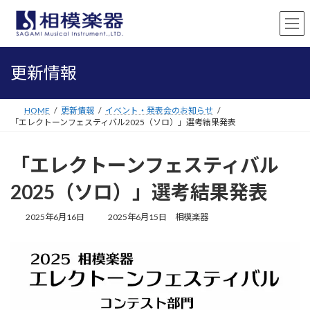
コ
ナ
ン
ビ
テ
ゲ
ン
ー
ツ
シ
更新情報
へ
ョ
ス
ン
キ
に
HOME
更新情報
イベント・発表会のお知らせ
ッ
移
「エレクトーンフェスティバル2025（ソロ）」選考結果発表
プ
動
「エレクトーンフェスティバル
2025（ソロ）」選考結果発表
最
2025年6月16日
2025年6月15日
相模楽器
終
更
新
日
時
: